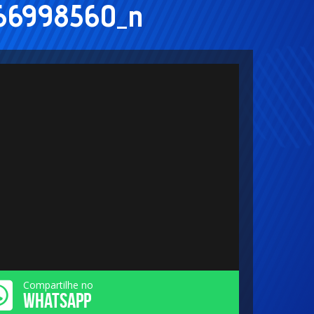
66998560_n
Compartilhe no
WHATSAPP