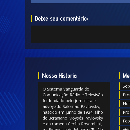
Deixe seu comentário:
Nossa História
Me
Sob
O Sistema Vanguarda de
Comunicação Rádio e Televisão
Pro
foi fundado pelo jornalista e
Not
advogado Salomão Pavlovsky,
nascido em junho de 1924, filho
Pro
do ucraniano Moysés Pavlovsky
Fot
e da romena Cecília Rosemblat,
na Freguesia de Inhaúma/RJ. Na
Víd