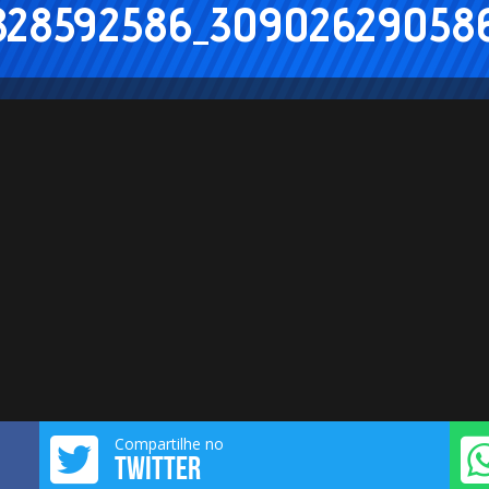
828592586_30902629058
Compartilhe no
TWITTER