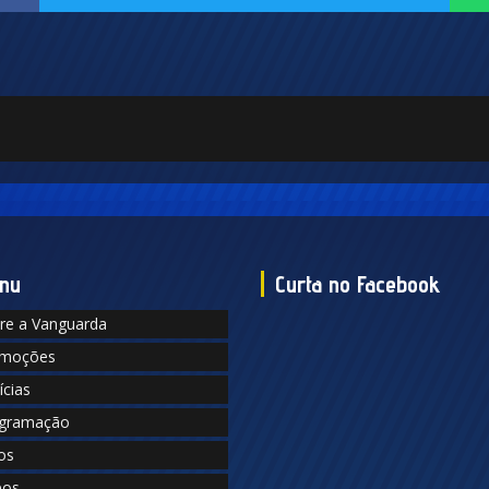
nu
Curta no Facebook
re a Vanguarda
moções
ícias
gramação
os
eos