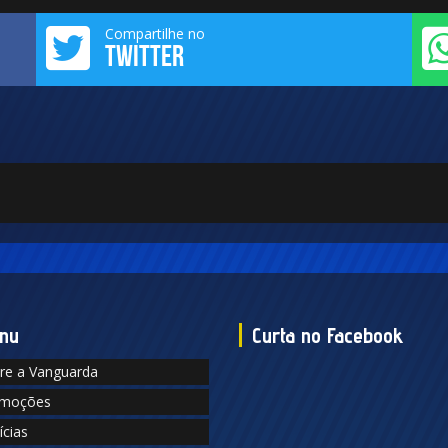
Compartilhe no
TWITTER
nu
Curta no Facebook
re a Vanguarda
moções
ícias