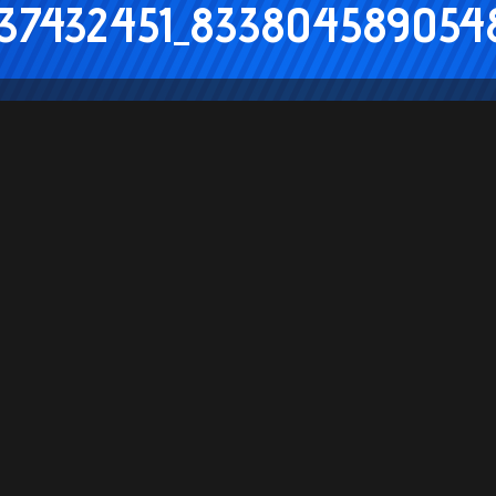
37432451_833804589054