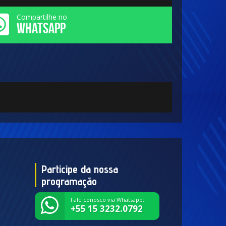
Compartilhe no
WHATSAPP
Participe da nossa
programação
Fale conosco via Whatsapp:
+55 15 3232.0792