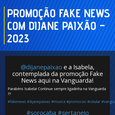
PROMOÇÃO FAKE NEWS
COM DIJANE PAIXÃO –
2023
@dijanepaixao
e a Isabela,
contemplada da promoção Fake
News aqui na Vanguarda!
Parabéns Isabela! Continue sempre ligadinha na Vanguarda
??
#fakenews
#dijanepaixao
#musica
#promocao
#celular
#vangu
#sorocaba
#sertanejo