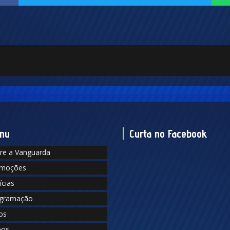
nu
Curta no Facebook
re a Vanguarda
moções
ícias
gramação
os
eos