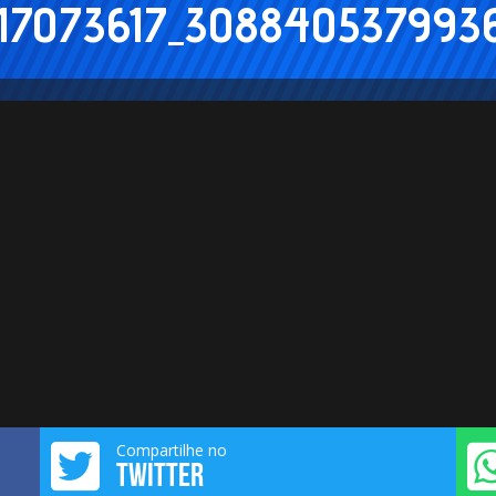
17073617_308840537993
Compartilhe no
TWITTER