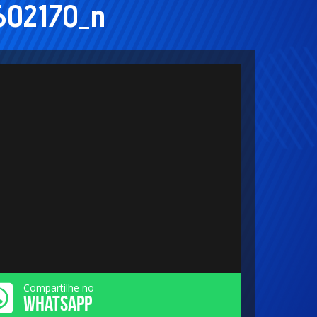
602170_n
Compartilhe no
WHATSAPP