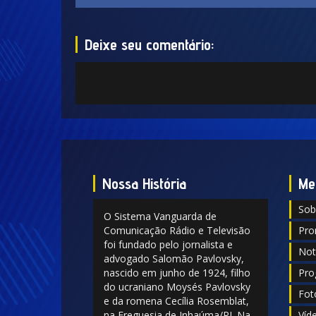
Deixe seu comentário:
Nossa História
Me
Sob
O Sistema Vanguarda de
Comunicação Rádio e Televisão
Pro
foi fundado pelo jornalista e
Not
advogado Salomão Pavlovsky,
nascido em junho de 1924, filho
Pro
do ucraniano Moysés Pavlovsky
Fot
e da romena Cecília Rosemblat,
na Freguesia de Inhaúma/RJ. Na
Víd