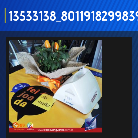
13533138_80119182998