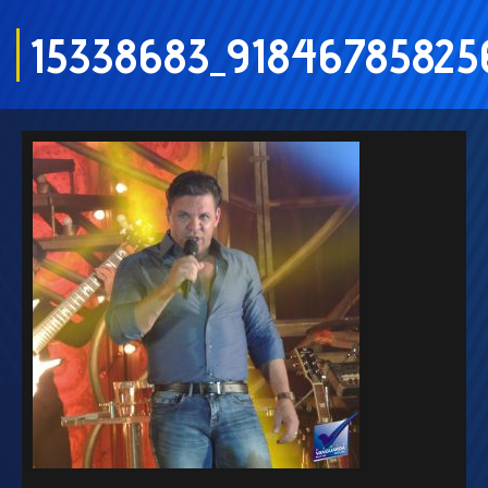
15338683_9184678582